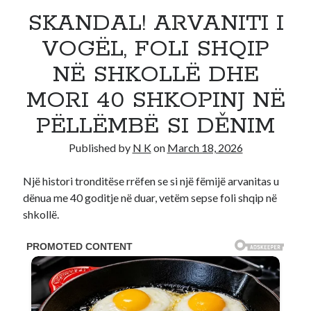
SKANDAL! ARVANITI I
Recent Comments
No comments to show.
VOGËL, FOLI SHQIP
NË SHKOLLË DHE
MORI 40 SHKOPINJ NË
PËLLËMBË SI DĚNIM
Published by
N K
on
March 18, 2026
Një histori tronditëse rrëfen se si një fëmijë arvanitas u
dënua me 40 goditje në duar, vetëm sepse foli shqip në
shkollë.