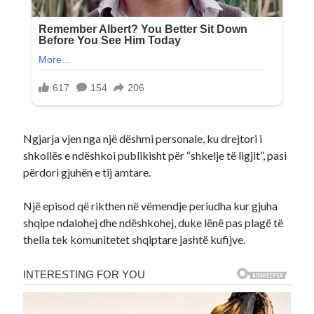
Ngjarja vjen nga një dëshmi personale, ku drejtori i
shkollës e ndëshkoi publikisht për “shkelje të ligjit”, pasi
përdori gjuhën e tij amtare.
Një episod që rikthen në vëmendje periudha kur gjuha
shqipe ndalohej dhe ndëshkohej, duke lënë pas plagë të
thella tek komunitetet shqiptare jashtë kufijve.