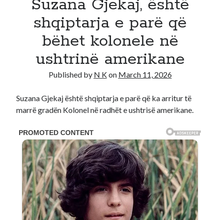
Suzana Gjekaj, është
Recent Comments
shqiptarja e parë që
No comments to show.
bëhet kolonele në
ushtrinë amerikane
Published by
N K
on
March 11, 2026
Suzana Gjekaj është shqiptarja e parë që ka arritur të
marrë gradën Kolonel në radhët e ushtrisë amerikane.