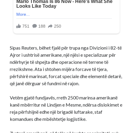
Sipas Reuters, bëhet fjalë për trupa nga Divizioni i 82-të
Ajror i ushtrisë amerikane, një njësi e specializuar për
ndërhyrje të shpejta dhe operacione në terrene të
rrezikshme. Ata i shtohen mijëra forcave të tjera,
përfshirë marinsat, forcat speciale dhe elementë detarë,
që janë dërguar së fundmi në rajon.
Vetëm gjatë fundjavës, rreth 2500 marinsa amerikanë
kanë mbërritur në Lindjen e Mesme, ndërsa dislokimet e
reja përfshijnë edhe një brigadë luftarake, staf
komandues dhe mbështetje logjistike.