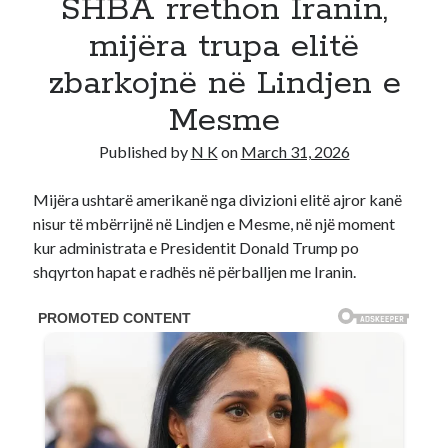
SHBA rrethon Iranin,
Recent Comments
mijëra trupa elitë
No comments to show.
zbarkojnë në Lindjen e
Mesme
Published by
N K
on
March 31, 2026
Mijëra ushtarë amerikanë nga divizioni elitë ajror kanë
nisur të mbërrijnë në Lindjen e Mesme, në një moment
kur administrata e Presidentit Donald Trump po
shqyrton hapat e radhës në përballjen me Iranin.