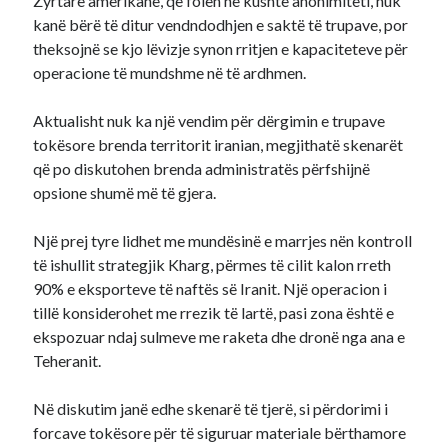
Zyrtarë amerikanë, që folën në kushte anonimiteti, nuk
kanë bërë të ditur vendndodhjen e saktë të trupave, por
theksojnë se kjo lëvizje synon rritjen e kapaciteteve për
operacione të mundshme në të ardhmen.
Aktualisht nuk ka një vendim për dërgimin e trupave
tokësore brenda territorit iranian, megjithatë skenarët
që po diskutohen brenda administratës përfshijnë
opsione shumë më të gjera.
Një prej tyre lidhet me mundësinë e marrjes nën kontroll
të ishullit strategjik Kharg, përmes të cilit kalon rreth
90% e eksporteve të naftës së Iranit. Një operacion i
tillë konsiderohet me rrezik të lartë, pasi zona është e
ekspozuar ndaj sulmeve me raketa dhe dronë nga ana e
Teheranit.
Në diskutim janë edhe skenarë të tjerë, si përdorimi i
forcave tokësore për të siguruar materiale bërthamore