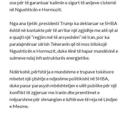
ose për të garantuar kalimin e sigurt të anijeve cisternë
në Ngushticën e Hormuzit.
Nga ana tjetër, presidenti Trump ka deklaruar se SHBA
është në kontakte për të arritur një zgjidhje me atë që ai
e quajti një “regjim më të arsyeshëm” në Iran, por ka
paralajmëruar sërish Teheranin që të mos bllokojë
Ngushticën e Hormuzit, duke lënë të hapur mundësinë e
sulmeve ndaj infrastrukturës energjetike.
Ndërkohë, përfshirja e mundshme e trupave tokësore
mbetet një çështje e ndjeshme politikisht në SHBA,
duke pasur parasysh mbështetjen e ulët publike për një
konflikt të zgjeruar me Iranin dhe premtimet e
mëparshme për shmangien e luftërave të reja në Lindjen
e Mesme.