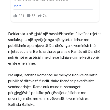
Deklarata u bë gjatë një bashkëbisedimi “live” në rrjetet
sociale, pas një pyetjeje nga një qytetar lidhur me
publikimin e pamjeve të Dardhës nga kryeministri në
rrjetet sociale. Berisha tha se prania e Ramës në Dardhë
nuk është e rastësishme dhe se lidhja e tij me këtë zonë
është e hershme.
Në vijim, Berisha komentoi në mënyrë ironike debatin
publik të ditëve të fundit, duke thënë se pavarësisht
vendndodhjes, Rama nuk mund t’i shmanget
përgjegjësisë politike për çështjet që lidhen me
qeverisjen dhe me rolin e zëvendëskryeministres
Belinda Balluku.