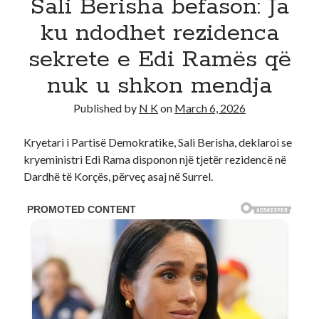
Sali Berisha befason: Ja
Recent Comments
ku ndodhet rezidenca
No comments to show.
sekrete e Edi Ramës që
nuk u shkon mendja
Published by
N K
on
March 6, 2026
Kryetari i Partisë Demokratike, Sali Berisha, deklaroi se
kryeministri Edi Rama disponon një tjetër rezidencë në
Dardhë të Korçës, përveç asaj në Surrel.