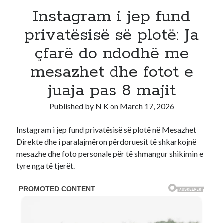
Instagram i jep fund
Recent Comments
No comments to show.
privatësisë së plotë: Ja
çfarë do ndodhë me
mesazhet dhe fotot e
juaja pas 8 majit
Published by
N K
on
March 17, 2026
Instagram i jep fund privatësisë së plotë në Mesazhet
Direkte dhe i paralajmëron përdoruesit të shkarkojnë
mesazhe dhe foto personale për të shmangur shikimin e
tyre nga të tjerët.