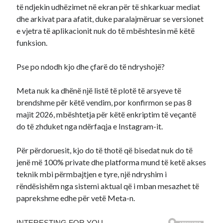
të ndjekin udhëzimet në ekran për të shkarkuar mediat
dhe arkivat para afatit, duke paralajmëruar se versionet
e vjetra të aplikacionit nuk do të mbështesin më këtë
funksion.
Pse po ndodh kjo dhe çfarë do të ndryshojë?
Meta nuk ka dhënë një listë të plotë të arsyeve të
brendshme për këtë vendim, por konfirmon se pas 8
majit 2026, mbështetja për këtë enkriptim të veçantë
do të zhduket nga ndërfaqja e Instagram-it.
Për përdoruesit, kjo do të thotë që bisedat nuk do të
jenë më 100% private dhe platforma mund të ketë akses
teknik mbi përmbajtjen e tyre, një ndryshim i
rëndësishëm nga sistemi aktual që i mban mesazhet të
paprekshme edhe për vetë Meta-n.