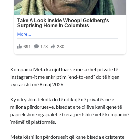
Kompania Meta ka njoftuar se mesazhet private të
Instagram-it me enkriptim “end-to-end” do të hiqen
zyrtarisht më 8 maj 2026.
Ky ndryshim teknik do të ndikojë në privatësinë e
miliona përdoruesve, bisedat e të cilëve kanë qenë të
paprekshme nga palët e treta, përfshirë vetë kompaninë
‘mëmë’ të platformës.
Meta këshillon përdoruesit që kanë biseda ekzistente