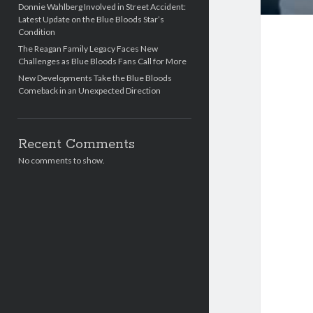
Donnie Wahlberg Involved in Street Accident:
Latest Update on the Blue Bloods Star’s
Condition
The Reagan Family Legacy Faces New
Challenges as Blue Bloods Fans Call for More
New Developments Take the Blue Bloods
Comeback in an Unexpected Direction
Recent Comments
No comments to show.