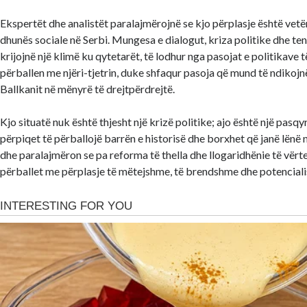
Ekspertët dhe analistët paralajmërojnë se kjo përplasje është vetëm f
dhunës sociale në Serbi. Mungesa e dialogut, kriza politike dhe t
krijojnë një klimë ku qytetarët, të lodhur nga pasojat e politikave t
përballen me njëri-tjetrin, duke shfaqur pasoja që mund të ndikojn
Ballkanit në mënyrë të drejtpërdrejtë.
Kjo situatë nuk është thjesht një krizë politike; ajo është një pasqy
përpiqet të përballojë barrën e historisë dhe borxhet që janë lënë n
dhe paralajmëron se pa reforma të thella dhe llogaridhënie të vërt
përballet me përplasje të mëtejshme, të brendshme dhe potencialis