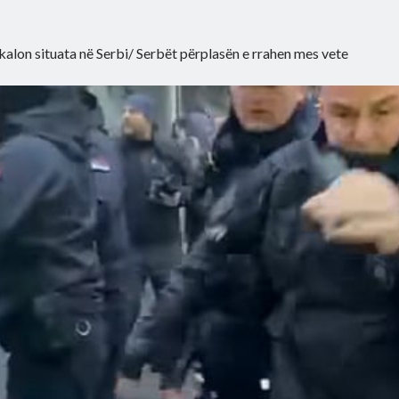
kalon situata në Serbi/ Serbët përplasën e rrahen mes vete