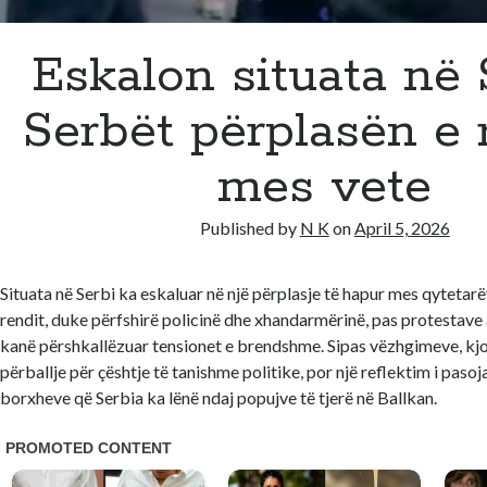
Eskalon situata në 
Serbët përplasën e 
mes vete
Published by
N K
on
April 5, 2026
Situata në Serbi ka eskaluar në një përplasje të hapur mes qytetar
rendit, duke përfshirë policinë dhe xhandarmërinë, pas protestave 
kanë përshkallëzuar tensionet e brendshme. Sipas vëzhgimeve, kjo 
përballje për çështje të tanishme politike, por një reflektim i pasoj
borxheve që Serbia ka lënë ndaj popujve të tjerë në Ballkan.