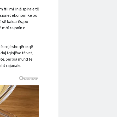
illimi i një spirale të
ensionet ekonomike po
ë së kaluarës, po
ë mbi rajonin e
rë e një shoqërie që
daj fqinjëve të vet,
etë, Serbia mund të
ht rajonale.