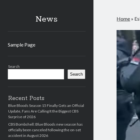
News
Home
»
Es
Sample Page
Sidebar
Search
Search
Recent Posts
Blue Bloods Season 15 Finally Gets an Official
Update, Fans Are Calling It the Biggest CBS
Surprise of 2026
CBS Bombshell: Blue Bloods new season has
officially been canceled following the on-set
accident in August 2026