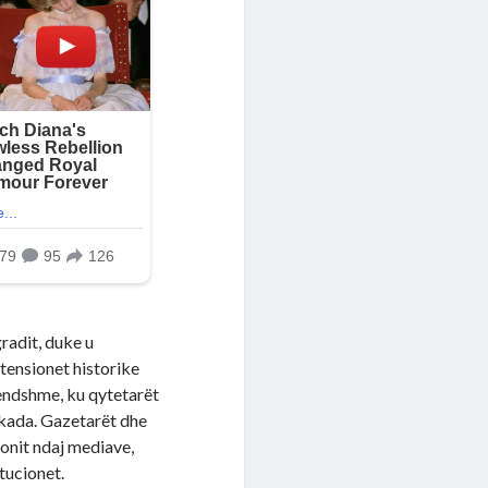
radit, duke u
tensionet historike
rendshme, ku qytetarët
ekada. Gazetarët dhe
ionit ndaj mediave,
tucionet.