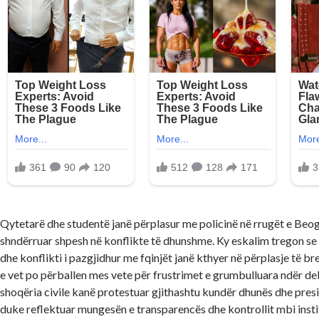
Qytetarë dhe studentë janë përplasur me policinë në rrugët e Beog
shndërruar shpesh në konflikte të dhunshme. Ky eskalim tregon se 
dhe konflikti i pazgjidhur me fqinjët janë kthyer në përplasje të b
e vet po përballen mes vete për frustrimet e grumbulluara ndër d
shoqëria civile kanë protestuar gjithashtu kundër dhunës dhe pres
duke reflektuar mungesën e transparencës dhe kontrollit mbi insti