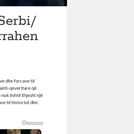
Serbi/
rrahen
ëve dhe forcave të
anti-qeveritare që
nuk është thjesht një
ave të historisë dhe