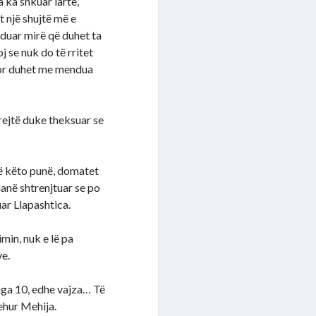
a ka shkuar lartë,
 një shujtë më e
nduar mirë që duhet ta
 se nuk do të rritet
por duhet me mendua
rejtë duke theksuar se
në këto punë, domatet
 janë shtrenjtuar se po
ar Llapashtica.
in, nuk e lë pa
ve.
 nga 10, edhe vajza… Të
rehur Mehija.