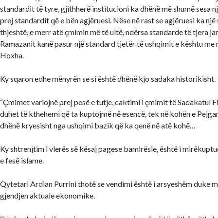
standardit të tyre, gjithherë institucioni ka dhënë më shumë sesa n
prej standardit që e bën agjëruesi. Nëse në rast se agjëruesi ka një
thjeshtë, e merr atë çmimin më të ultë, ndërsa standarde të tjera ja
Ramazanit kanë pasur një standard tjetër të ushqimit e kështu me 
Hoxha.
Ky sqaron edhe mënyrën se si është dhënë kjo sadaka historikisht.
“Çmimet variojnë prej pesë e tutje, caktimi i çmimit të Sadakatul Fit
duhet të kthehemi që ta kuptojmë në esencë, tek në kohën e Pejgam
dhënë kryesisht nga ushqimi bazik që ka qenë në atë kohë…
Ky shtrenjtim i vlerës së kësaj pagese bamirësie, është i mirëkup
e fesë islame.
Qytetari Ardian Purrini thotë se vendimi është i arsyeshëm duke 
gjendjen aktuale ekonomike.