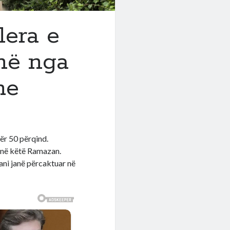
lera e
onë nga
me
ër 50 përqind.
ë në këtë Ramazan.
tani janë përcaktuar në