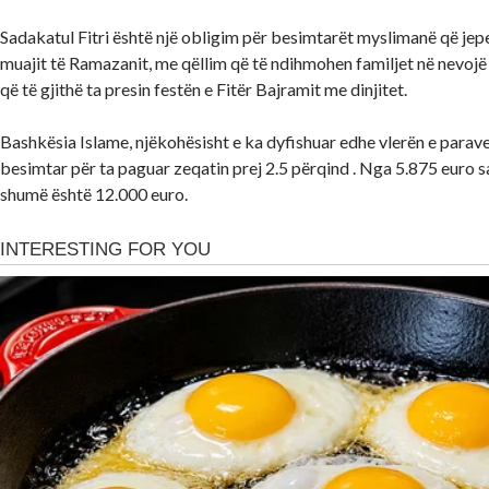
Sadakatul Fitri është një obligim për besimtarët myslimanë që jep
muajit të Ramazanit, me qëllim që të ndihmohen familjet në nevoj
që të gjithë ta presin festën e Fitër Bajramit me dinjitet.
Bashkësia Islame, njëkohësisht e ka dyfishuar edhe vlerën e parave
besimtar për ta paguar zeqatin prej 2.5 përqind . Nga 5.875 euro sa 
shumë është 12.000 euro.