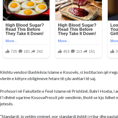
Kështu vendosi Bashkësia Islame e Kosovës, si institucion që rreg
vlerën e këtyre obligimeve fetare të çdo anëtari të saj.
Profesori në Fakultetin e Fesë Islame në Prishtinë, Bahri Hoxha, i 
t’i dhënë sqarime KosovaPressit për vendimin, thotë se kjo lidhet 
jetesës.
“Standardi, jo vetëm çmimet, por standardi është i rritur dhe pastaj