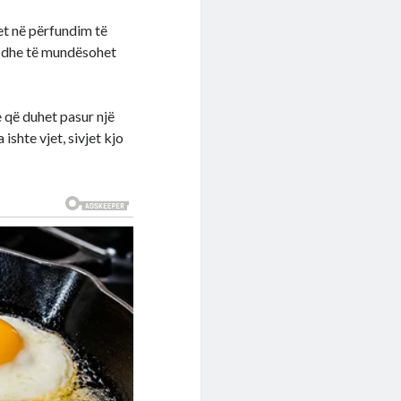
et në përfundim të
ë dhe të mundësohet
 që duhet pasur një
ishte vjet, sivjet kjo