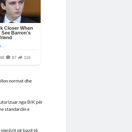
ullon normat dhe
autorizuar nga BIK për
me standardin e
 njerëzit në bazë të