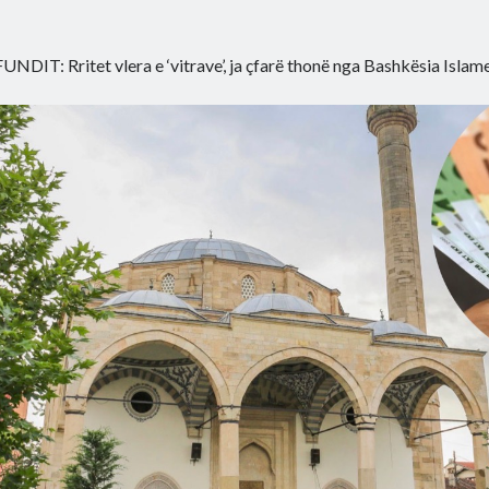
FUNDIT: Rritet vlera e ‘vitrave’, ja çfarë thonë nga Bashkësia Islam