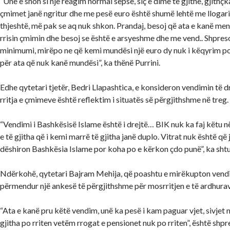
“Unë e shoh si një reagim normal sepse, siç e dimë të gjithë, gjithçk
çmimet janë ngritur dhe me pesë euro është shumë lehtë me llogarit
thjeshtë, më pak se aq nuk shkon. Prandaj, besoj që ata e kanë me
rrisin çmimin dhe besoj se është e arsyeshme dhe me vend.. Shpresoj
minimumi, mirëpo ne që kemi mundësi një euro dy nuk i këqyrim 
për ata që nuk kanë mundësi”, ka thënë Purrini.
Edhe qytetari tjetër, Bedri Llapashtica, e konsideron vendimin të d
rritja e çmimeve është reflektim i situatës së përgjithshme në treg.
“Vendimi i Bashkësisë Islame është i drejtë… BIK nuk ka faj këtu 
e të gjitha që i kemi marrë të gjitha janë duplo. Vitrat nuk është që
dëshiron Bashkësia Islame por koha po e kërkon çdo punë”, ka shtu
Ndërkohë, qytetari Bajram Mehija, që poashtu e mirëkupton vendim
përmendur një ankesë të përgjithshme për mosrritjen e të ardhura
“Ata e kanë pru këtë vendim, unë ka pesë i kam paguar vjet, sivjet
gjitha po rriten vetëm rrogat e pensionet nuk po rriten”, është shp