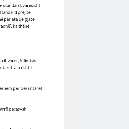
jë standard, varësisht
 standard prej të
në për ata që gjatë
radhë”, ka thënë
rit varet, fillimisht
berit, ajo është
tueshëm për besimtarët
marrë parasysh