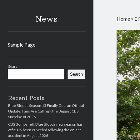
News
Home
»
E 
Sample Page
Sidebar
Search
Search
Recent Posts
Blue Bloods Season 15 Finally Gets an Official
Update, Fans Are Calling It the Biggest CBS
Surprise of 2026
CBS Bombshell: Blue Bloods new season has
officially been canceled following the on-set
accident in August 2026