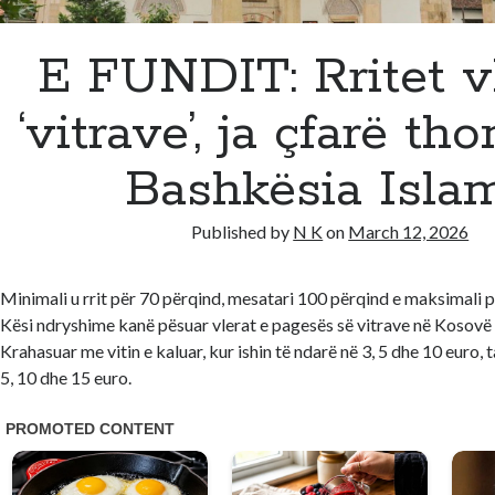
E FUNDIT: Rritet v
‘vitrave’, ja çfarë th
Bashkësia Isla
Published by
N K
on
March 12, 2026
Minimali u rrit për 70 përqind, mesatari 100 përqind e maksimali p
Kësi ndryshime kanë pësuar vlerat e pagesës së vitrave në Kosov
Krahasuar me vitin e kaluar, kur ishin të ndarë në 3, 5 dhe 10 euro, 
5, 10 dhe 15 euro.