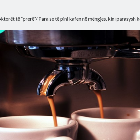
ktorët të “prerë”/ Para se të pini kafen në mëngjes, kini parasysh k