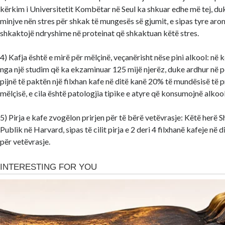
kërkim i Universitetit Kombëtar në Seul ka shkuar edhe më tej, duk
minjve nën stres për shkak të mungesës së gjumit, e sipas tyre ar
shkaktojë ndryshime në proteinat që shkaktuan këtë stres.
4) Kafja është e mirë për mëlçinë, veçanërisht nëse pini alkool: në 
nga një studim që ka ekzaminuar 125 mijë njerëz, duke ardhur në p
pijnë të paktën një filxhan kafe në ditë kanë 20% të mundësisë të p
mëlçisë, e cila është patologjia tipike e atyre që konsumojnë alkool
5) Pirja e kafe zvogëlon prirjen për të bërë vetëvrasje: Këtë herë S
Publik në Harvard, sipas të cilit pirja e 2 deri 4 filxhanë kafeje në
për vetëvrasje.