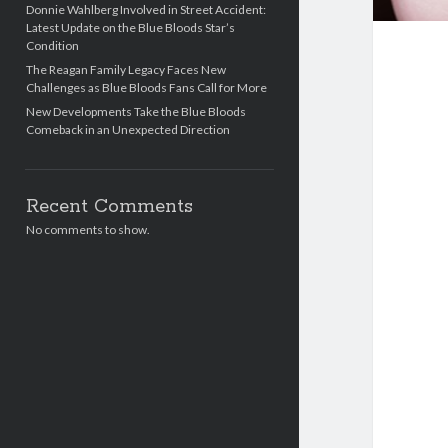
Donnie Wahlberg Involved in Street Accident:
Latest Update on the Blue Bloods Star’s
Condition
The Reagan Family Legacy Faces New
Challenges as Blue Bloods Fans Call for More
New Developments Take the Blue Bloods
Comeback in an Unexpected Direction
Recent Comments
No comments to show.