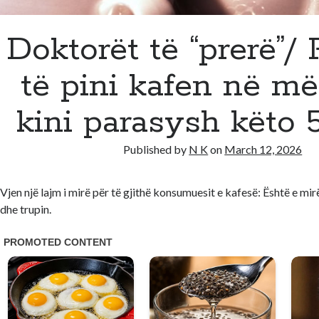
Doktorët të “prerë”/ 
të pini kafen në më
kini parasysh këto 5
Published by
N K
on
March 12, 2026
Vjen një lajm i mirë për të gjithë konsumuesit e kafesë: Është e mirë
dhe trupin.