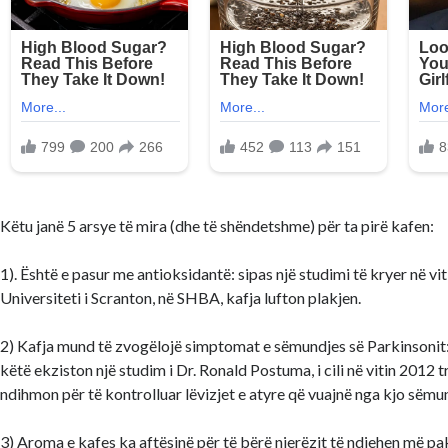
Këtu janë 5 arsye të mira (dhe të shëndetshme) për ta pirë kafen:
1). Është e pasur me antioksidantë: sipas një studimi të kryer në vi
Universiteti i Scranton, në SHBA, kafja lufton plakjen.
2) Kafja mund të zvogëlojë simptomat e sëmundjes së Parkinsonit
këtë ekziston një studim i Dr. Ronald Postuma, i cili në vitin 2012 tr
ndihmon për të kontrolluar lëvizjet e atyre që vuajnë nga kjo sëmu
3) Aroma e kafes ka aftësinë për të bërë njerëzit të ndjehen më pak