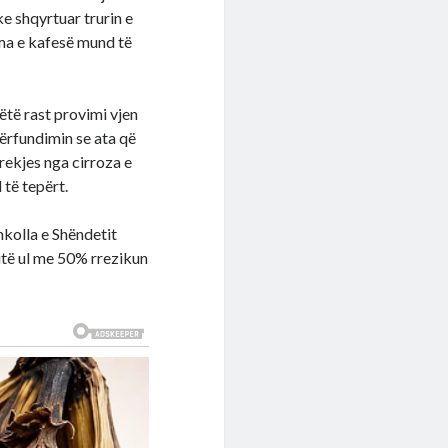
e shqyrtuar trurin e
oma e kafesë mund të
këtë rast provimi vjen
ërfundimin se ata që
rekjes nga cirroza e
 të tepërt.
hkolla e Shëndetit
 ditë ul me 50% rrezikun