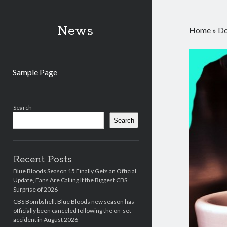
News
Home
»
Do
Sample Page
Sidebar
Search
Search
Recent Posts
Blue Bloods Season 15 Finally Gets an Official
Update, Fans Are Calling It the Biggest CBS
Surprise of 2026
CBS Bombshell: Blue Bloods new season has
officially been canceled following the on-set
accident in August 2026