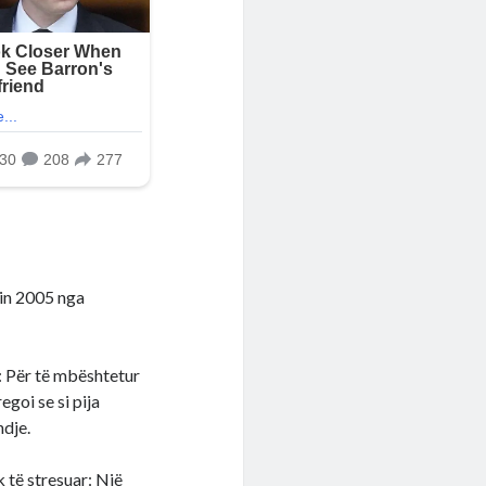
tin 2005 nga
: Për të mbështetur
egoi se si pija
ndje.
 të stresuar: Një