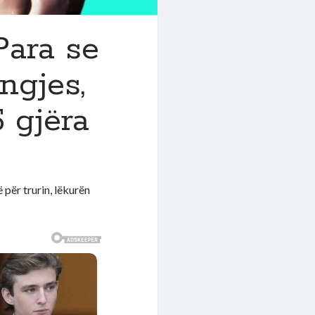
Para se
ngjes,
 gjëra
 për trurin, lëkurën