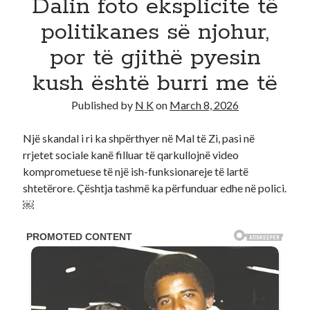
Dalin foto eksplicite të
Recent Comments
politikanes së njohur,
No comments to show.
por të gjithë pyesin
kush është burri me të
Published by
N K
on
March 8, 2026
Një skandal i ri ka shpërthyer në Mal të Zi, pasi në
rrjetet sociale kanë filluar të qarkullojnë video
komprometuese të një ish-funksionareje të lartë
shtetërore. Çështja tashmë ka përfunduar edhe në polici.
￼