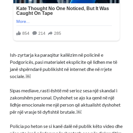
Ish-zyrtarja ka paraqitur kallëzim në policinë e
Podgoricës, pasi materialet eksplicite që lidhen me të
janë shpërndarë publikisht në internet dhe në rrjete
sociale. ￼
Sipas mediave, rasti është më serioz sesa një skandal i
zakonshëm personal. Dyshohet se ajo ka qenë në një
lidhje emocionale me një person që aktualisht dyshohet
për një vrasje të dyfishtë brutale. ￼
Policia po heton se si kanë dalë në publik këto video dhe