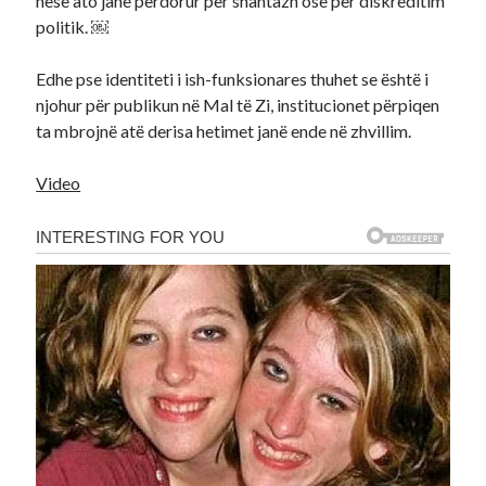
nëse ato janë përdorur për shantazh ose për diskreditim
politik. ￼
Edhe pse identiteti i ish-funksionares thuhet se është i
njohur për publikun në Mal të Zi, institucionet përpiqen
ta mbrojnë atë derisa hetimet janë ende në zhvillim.
Video